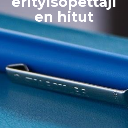
erityisopettaji
en hitut